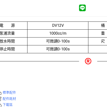
電 源
DV12V
桶
泵浦流量
1000cc/m
重
放水時間
可微調0-100s
尺
停止時間
可微調0-100s
標準配件
配件耗材
下載區