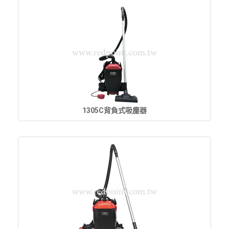
1305C背負式吸塵器