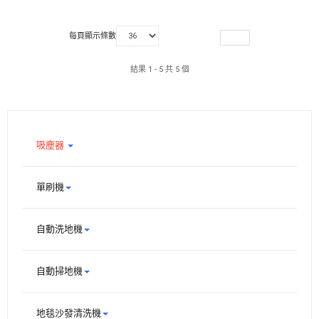
每頁顯示條數
結果 1 - 5 共 5 個
吸塵器
單刷機
自動洗地機
自動掃地機
地毯沙發清洗機