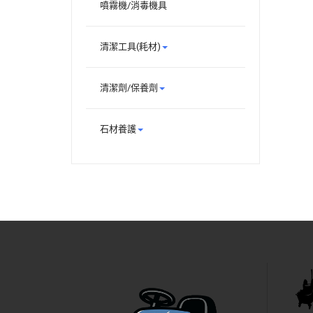
噴霧機/消毒機具
清潔工具(耗材)
清潔劑/保養劑
石材養護