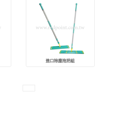
進口除塵拖把組