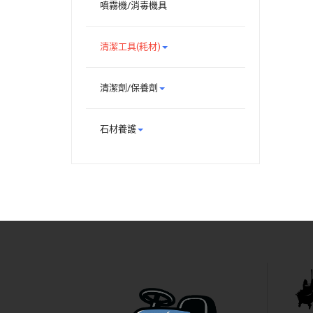
噴霧機/消毒機具
清潔工具(耗材)
清潔劑/保養劑
石材養護