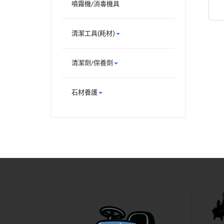
噴霧機/消毒機具
清潔工具(耗材)
清潔劑/保養劑
石材養護