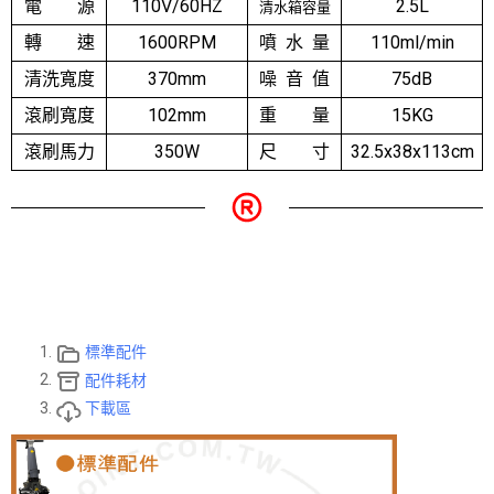
電 源
110V/60HZ
2.5L
清水箱容量
轉 速
1600RPM
噴 水 量
110ml/min
清洗寬度
370mm
噪 音 值
75dB
滾刷寬度
102mm
重 量
15KG
滾刷馬力
350W
尺 寸
32.5x38x113cm
標準配件
配件耗材
下載區