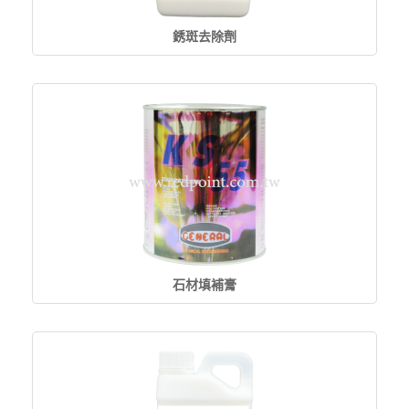
銹斑去除劑
石材填補膏