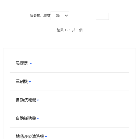
每頁顯示條數
結果 1 - 5 共 5 個
吸塵器
單刷機
自動洗地機
自動掃地機
地毯沙發清洗機