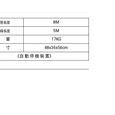
8M
管長度
5M
線長度
 量
17KG
 寸
48x36x56cm
《自 動 停 機 裝 置》