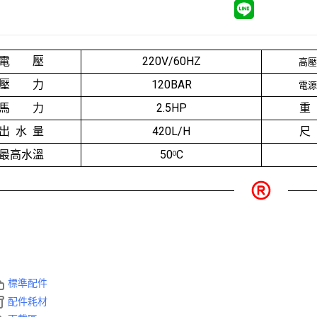
電 壓
220V/60HZ
高壓
壓 力
120BAR
電源
馬 力
2.5HP
重
出 水 量
420L/H
尺
最高水溫
50
C
O
標準配件
配件耗材