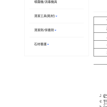
噴霧機/消毒機具
清潔工具(耗材)
清潔劑/保養劑
石材養護
0
1
2