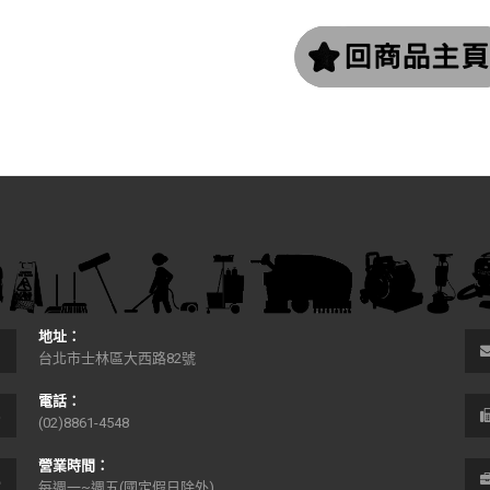
地址：
台北市士林區大西路82號
電話：
(02)8861-4548
營業時間：
每週一~週五(國定假日除外)