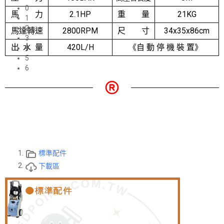
0
馬 力
2.1HP
重 量
21KG
1
2
馬達轉速
2800RPM
尺 寸
34x35x86cm
3
出 水 量
420L/H
《自 動 停 機 裝 置》
4
5
6
標準配件
下載區