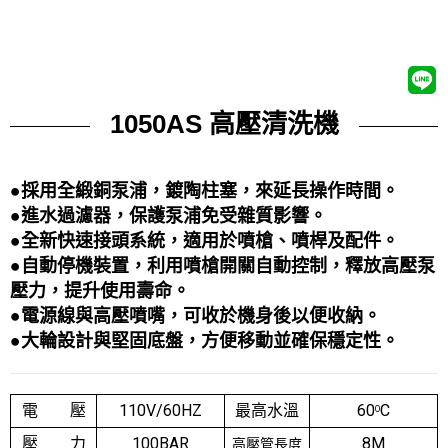
1050AS 高壓清洗機
●採用全緞銅泵浦，鍍陶柱塞，來延長操作時間
。
●進水過濾器，保護泵浦免受雜質影響
。
●全新快速接頭系統，適用於噴槍、噴桿及配件
。
●自動停機裝置，利用噴槍開關自動控制，釋放高壓泵
壓力，提升使用壽命
。
●電源線與高壓噴嘴，可收於機身後以便收納。
●大輪設計與堅固底盤，方便移動並確保穩定性。
電 壓
110V/60HZ
最高水溫
60
C
O
壓 力
100BAR
8M
高壓管長度