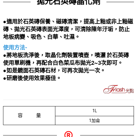
拋光石英磚晶化劑
●適用於石英磚保養、磁磚清潔，提高上釉或非上釉磁
磚、拋光石英磚表面光澤度，可清除陳年汙垢，防止
地板病變、吸色、白華、吐濕。
使用方法-
●將地板洗淨後，取晶化劑裝置噴壺，噴灑 於石英磚
使用單刷機，再配合白色菜瓜布拋光2~3次即可。
●如是鏡面石英磚石材，可再次拋光一次。
●研磨後使用效果極佳。
1L
容 量
1加侖