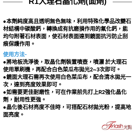
R1大理石晶化劑(面劑)
●本劑純度高且透明無色無味，利用特殊化學品改變石
材結構中碳酸鈣，轉換成有抗磨損作用的氟化鈣，能
均勻附著石材表面，使石材表面達到鏡面抗污防止刮
痕保護作用。
使用方法-
●將地板洗淨後，取晶化劑裝置噴壺，噴灑 於大理石
使用單刷機，再配合白色菜瓜布拋光2~3次即可。
●鏡面大理石需再次使用白色菜瓜布，配合清水拋光一
次，達到亮度效果即可。
●如需要更佳耐磨性，可在作業前先打上R2強化晶化
劑，耐用性更強。
●
晶化後石材亮度不佳時，可搭配石材拋光粉，提高地
面亮度。