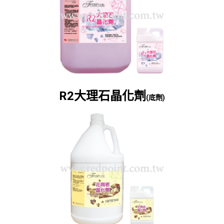
R2大理石晶化劑
(底劑)