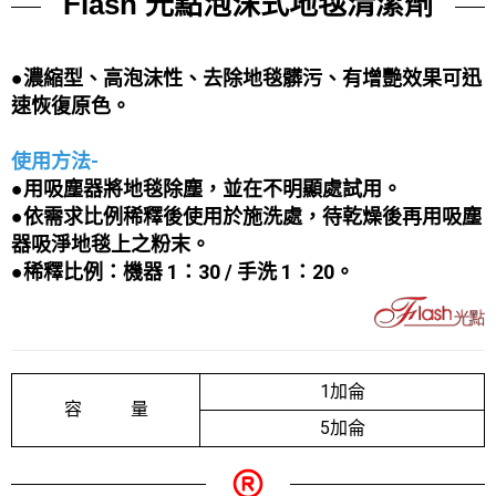
Flash 光點泡沫式地毯清潔劑
●濃縮型、高泡沫性、去除地毯髒污、有增艷效果可迅
速恢復原色。
使用方法-
●用吸塵器將地毯除塵，並在不明顯處試用。
●
依需求比例稀釋後使用於施洗處，待乾燥後再用吸塵
器吸淨地毯上之粉末。
●
稀釋比例：機器 1：30 / 手洗 1：20。
1加侖
容 量
5加侖