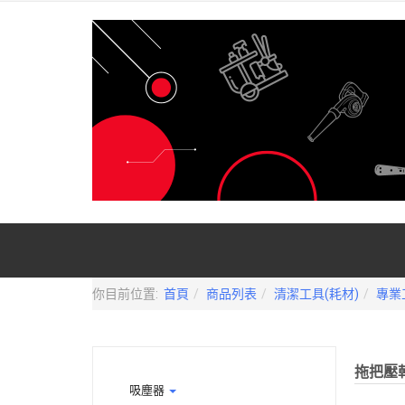
你目前位置:
首頁
商品列表
清潔工具(耗材)
專業
拖把壓乾
吸塵器