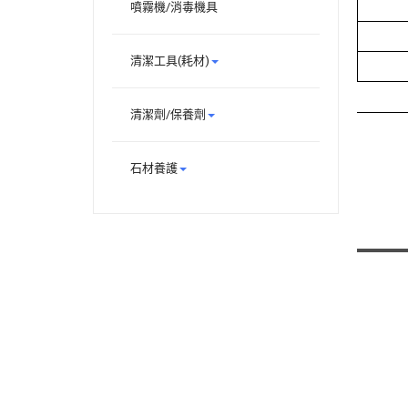
噴霧機/消毒機具
清潔工具(耗材)
清潔劑/保養劑
石材養護