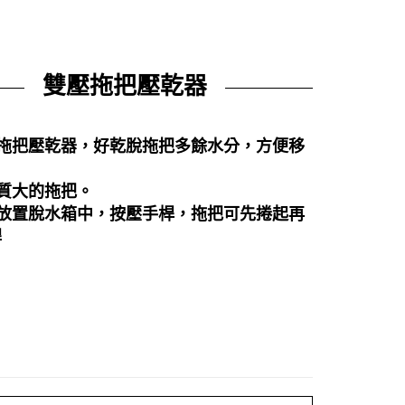
雙壓拖把壓乾器
式拖把壓乾器，好乾脫拖把多餘水分，方便移
質大的拖把。
把放置脫水箱中，按壓手桿，拖把可先捲起再
桿