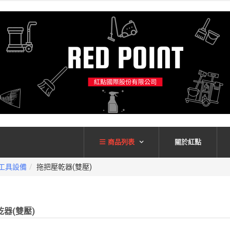
商品列表
關於紅點
工具設備
拖把壓乾器(雙壓)
器(雙壓)