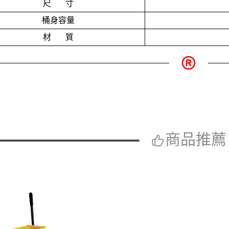
尺 寸
桶身容量
材 質
商品推薦