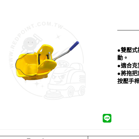
●雙壓
動。
●適合克
●將拖
按壓手