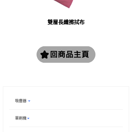
雙層長纖擦拭布
吸塵器
單刷機