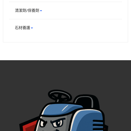
清潔劑/保養劑
石材養護