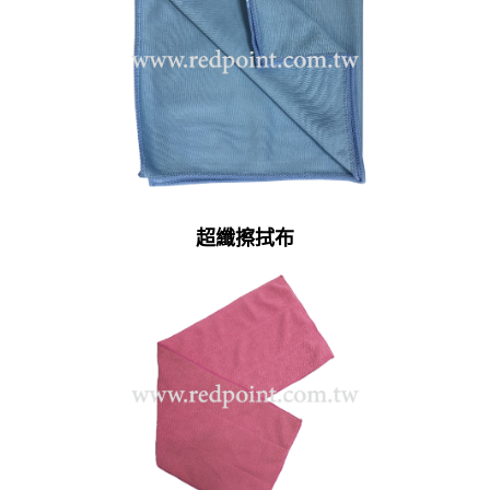
超纖擦拭布