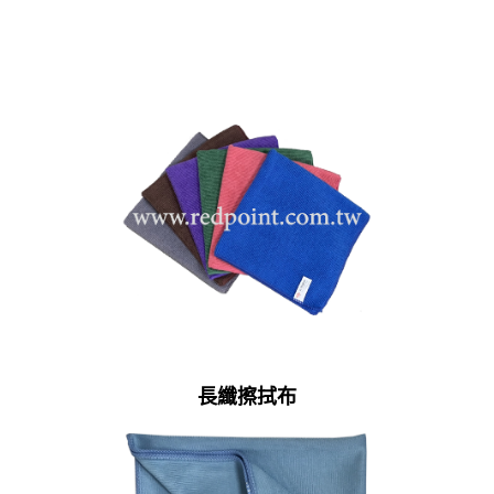
長纖擦拭布