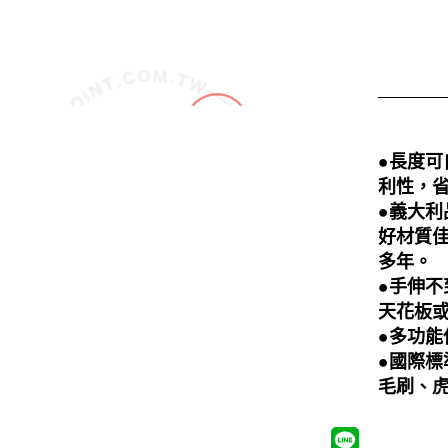
●
長度
可
利性，
●
義大利
好材質
多年。
●手伸
天花板
●
多功能
●國際
毛刷、虎