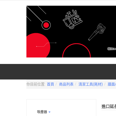
你目前位置:
首頁
商品列表
清潔工具(耗材)
牆面
進口延長
吸塵器