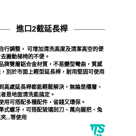
進口2截延長桿
自行調整， 可增加清洗高度及清潔高空的便
省去搬動梯椅的不便。
品牌
雙層鋁合金材質，不易變型彎曲，質感
佳，別於市面上輕型延長桿，耐用堅固可使用
不到高處延長桿都能輕鬆解決，無論是樓層、
或者是地面清洗能搞定。
使用可搭配多種配件，省錢又環保。
標準式螺牙，可搭配玻璃刮刀、萬向握把、兔
夾…等使用