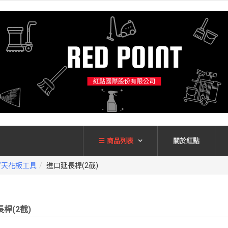
商品列表
關於紅點
/天花板工具
進口延長桿(2截)
桿(2截)