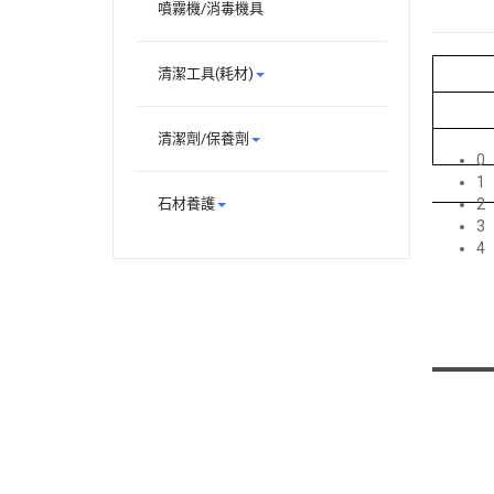
噴霧機/消毒機具
清潔工具(耗材)
清潔劑/保養劑
0
1
石材養護
2
3
4