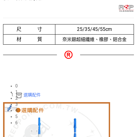
尺 寸
25/35/45/55cm
材 質
奈米銀超細纖維、橡膠、鋁合金
0
1
選購配件
2
3
4
5
6