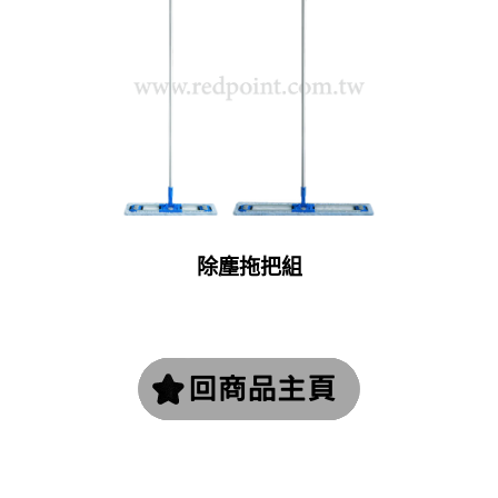
除塵拖把組