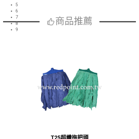
5
6
7
商品推薦
8
9
T25超纖拖把頭