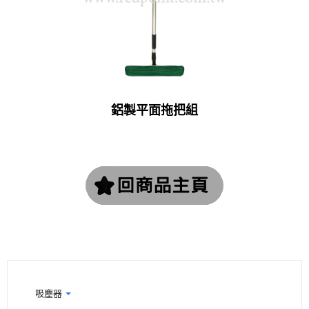
鋁製平面拖把組
吸塵器