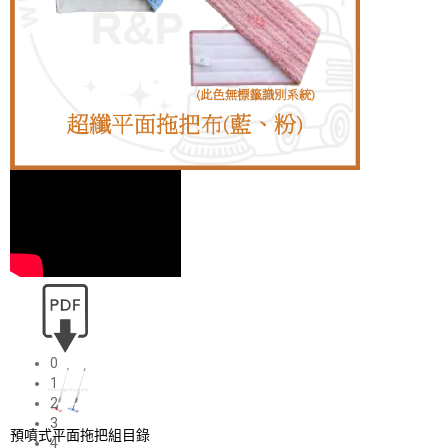
0
1
2
3
預噴式平面拖把組目錄
4