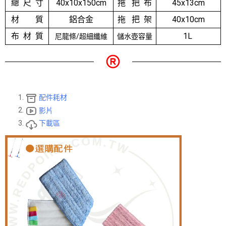
總 尺 寸
40x10x150cm
拖 把 布
45x13cm
材 質
鋁合金
拖 把 架
40x10cm
布 材 質
1L
尼龍條/超細纖維
儲水壺容量
配件耗材
影片
下載區