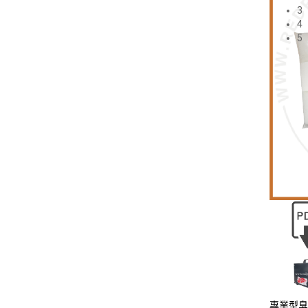
3
4
5
專業型臭