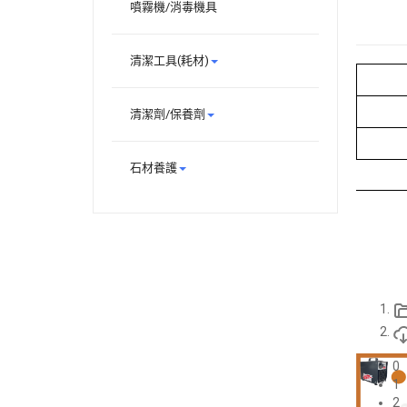
噴霧機/消毒機具
清潔工具(耗材)
清潔劑/保養劑
石材養護
0
1
2