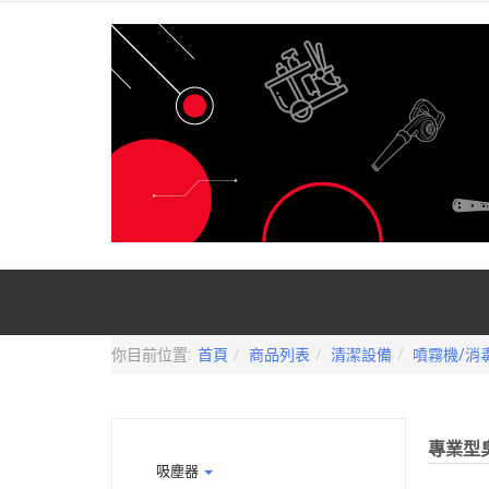
你目前位置:
首頁
商品列表
清潔設備
噴霧機/消
專業型
吸塵器