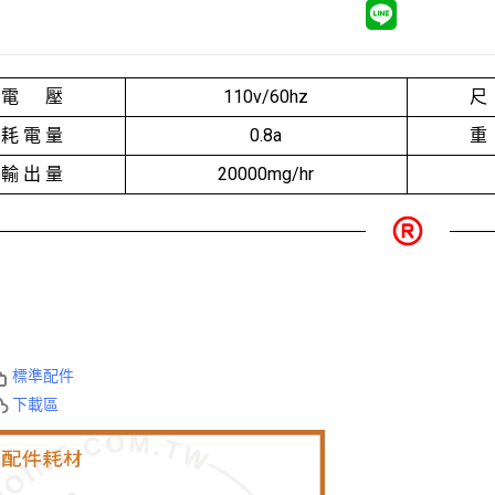
電 壓
110v/60hz
尺
耗 電 量
0.8a
重
輸 出 量
20000mg/hr
標準配件
下載區