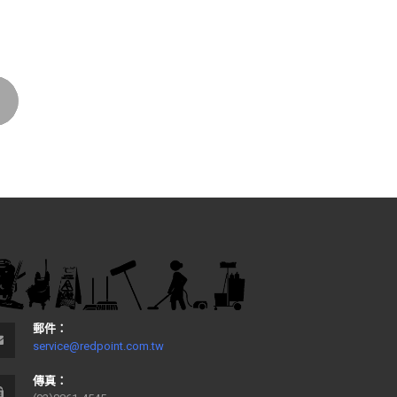
郵件：
service@redpoint.com.tw
傳真：