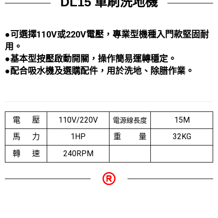
DL15 單刷洗地機
●可選擇110V或220V電壓，專業型機種入門款堅固耐
用。
●基本型按壓啟動開關，操作簡易運轉穩定。
●配合吸水機及選購配件，用於洗地、除腊作業
。
電 壓
110V/220V
15M
電源線長度
馬 力
1HP
重 量
32KG
轉 速
240RPM