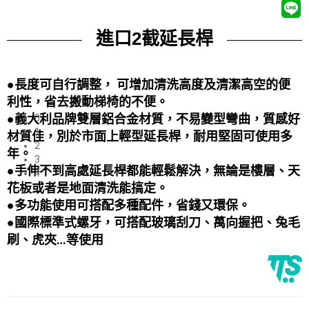
進口2截延長桿
●
長度
可自行調整， 可增加清洗高度及清潔高空的便
利性，省去搬動梯椅的不便。
●
義大利品牌
雙層鋁合金材質，不易變型彎曲，質感好
0
1
材質佳，別於市面上輕型延長桿，耐用堅固可使用多
2
年。
3
●手伸不到高處延長桿都能輕鬆解決，無論是樓層、天
4
花板或者是地面清洗能搞定。
●
多功能使用可搭配多種配件，省錢又環保。
●國際標準式螺牙，可搭配玻璃刮刀、萬向握把、兔毛
刷、虎夾…等使用