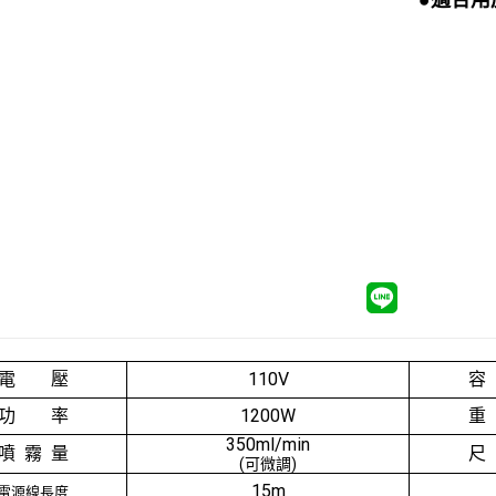
電 壓
110V
容
功 率
1200W
重
350ml/min
噴 霧 量
尺
(可微調)
15m
電源線長度