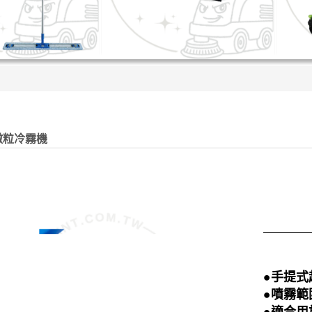
微粒冷霧機
●手提式
●噴霧範
●適合