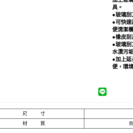
具。
●玻璃
●
可快速
便清潔
●
橡皮刮
●
玻璃刮
水漬污
●
加上延
便，環
尺 寸
材 質