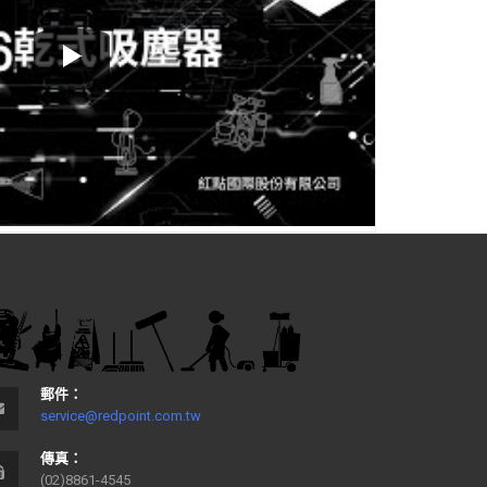
郵件：
service@redpoint.com.tw
傳真：
(02)8861-4545