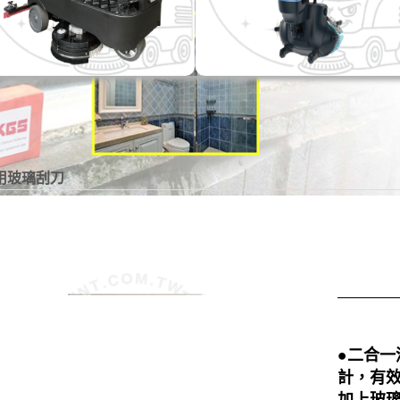
用玻璃刮刀
●二合一
計，有
加上玻