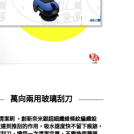
萬向兩用玻璃刮刀
清潔刷 ，創新奈米銀超細纖維條紋編織設
效達到推刮的作用，吸水速度快不留下痕跡，
璃刮刀，讓您一次清潔完畢，不需換兩種器